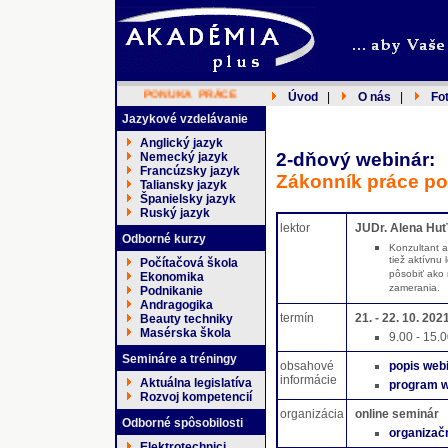
PONUKA PRÁCE
Úvod
|
O nás
|
Fo
Jazykové vzdelávanie
Anglický jazyk
2-dňový webinár:
Nemecký jazyk
Francúzsky jazyk
Zákonník práce po
Taliansky jazyk
Španielsky jazyk
Ruský jazyk
lektor
JUDr. Alena Hu
Odborné kurzy
Konzultant a
tiež aktívnu
Počítačová škola
pôsobiť ako 
Ekonomika
zamerania.
Podnikanie
Andragogika
termín
21. - 22. 10. 202
Beauty techniky
Masérska škola
9.00 - 15.0
Semináre a tréningy
obsahové
popis web
informácie
Aktuálna legislatíva
program w
Rozvoj kompetencií
organizácia
online seminár
Odborné spôsobilosti
organizač
Elektrotechnici