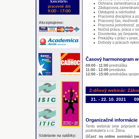
Ochrana zamestnanca p
Zástupcovia zamestnanc
Odstupné a odchodné
Pracovná disciplína a po
Pracovný čas, možnosti 
Akceptujeme:
Pracovná pohotovosť, pr
Nočná práca, práca v s
Dovolenka, jej čerpani
Prekážky v práci v praxi
Dohody o prácach vyk
Časový harmonogram w
09:00 - 11:00
prednáška
11:00 - 12:00
prestávka
12:00 - 15:00
prednáška spojen
2-dňový webinár: Zákon
21. - 22. 10. 2021
09
Organizačné informácie
Tento webinár sme pripravili 
podnikateľa s.r.o. Žilina.
Vzdelanie na splátky:
Účasť na online seminári (w