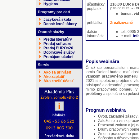
Hygiena
účastnícky
216,00 EUR s D
poplatok
(180,00 EUR bez D
Programy pre deti
bonus: vi
Jazyková škola
prihláška
Zrealizované
Denné letné tábory
ďalšie
tel.: 0905
Ostatné služby
informácie
e-mail:
in
Predaj literatúry
Predaj software
Predaj EURO<26
Doplnkové služby
Prenájom učební
Popis webinára
Servis
Či už ste personalistom, ma
tomto školení budete mať dosta
Ako sa prihlásiť
vznikom pracovného pomeru a
Ako zaplatiť
2021 si spoločne prejdeme vše
Ako zrušiť účasť
odstupné a odchodné, pracovný
mimo pracovného pomeru. V
problémy
a spoločne sa pokúsim
Program webinára
Úvod, základné zásady 
Založenie a vznik prac
Pracovná zmluva a jej ná
Druhy pracovných pome
Zmena pracovného pom
Spôsoby a dôvody skon