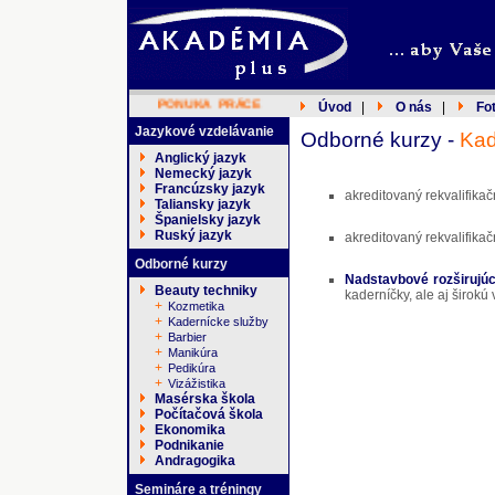
PONUKA PRÁCE
Úvod
|
O nás
|
Fo
Jazykové vzdelávanie
Odborné kurzy -
Kad
Anglický jazyk
Nemecký jazyk
Francúzsky jazyk
akreditovaný rekvalifika
Taliansky jazyk
Španielsky jazyk
Ruský jazyk
akreditovaný rekvalifika
Odborné kurzy
Nadstavbové rozširujú
Beauty techniky
kaderníčky, ale aj širokú
+
Kozmetika
+
Kadernícke služby
+
Barbier
+
Manikúra
+
Pedikúra
+
Vizážistika
Masérska škola
Počítačová škola
Ekonomika
Podnikanie
Andragogika
Semináre a tréningy